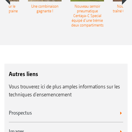
pot pour le
Une combinaison
Nouveau semoir
Nouveau 
monograine
gagnante !
pneumatique
traîné Cirr
recea
Centaya-C Special
Gra
équipé d’une trémie
deux compartiments
Autres liens
Vous trouverez ici de plus amples informations sur les
techniques d'ensemencement
Prospectus
Images