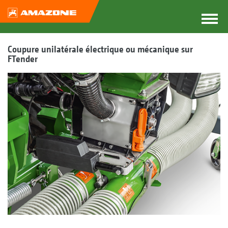
Coupure unilatérale électrique ou mécanique sur
FTender