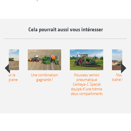
Cela pourrait aussi vous intéresser
pot pour le
Une combinaison
Nouveau semoir
Nouveau 
monograine
gagnante !
pneumatique
traîné Cirr
recea
Centaya-C Special
Gra
équipé d’une trémie
deux compartiments