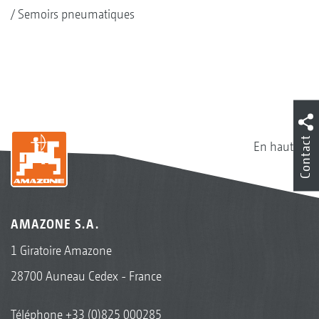
Semoirs pneumatiques
Contact
En haut
AMAZONE S.A.
1 Giratoire Amazone
28700 Auneau Cedex - France
Téléphone
+33 (0)825 000285