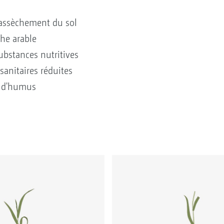
l’assèchement du sol
che arable
ubstances nutritives
anitaires réduites
n d'humus