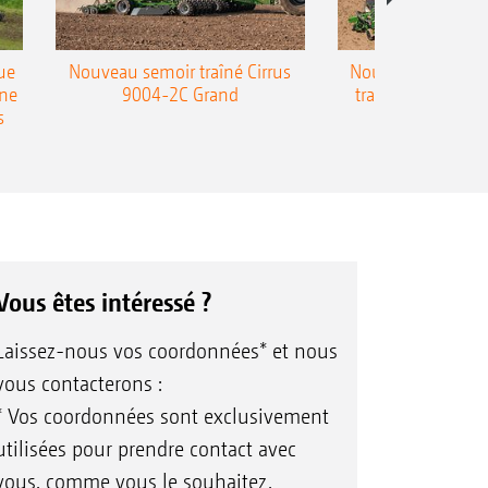
ue
Nouveau semoir traîné Cirrus
Nouveau semoir 
une
9004-2C Grand
traîné Precea-T
s
Vous êtes intéressé ?
Laissez-nous vos coordonnées* et nous
vous contacterons :
* Vos coordonnées sont exclusivement
utilisées pour prendre contact avec
vous, comme vous le souhaitez.