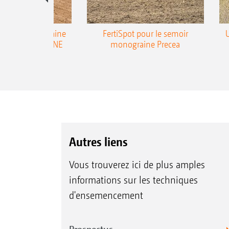
emoir monograine
FertiSpot pour le semoir
ecea-TCC AMAZONE
monograine Precea
Autres liens
Vous trouverez ici de plus amples
informations sur les techniques
d'ensemencement