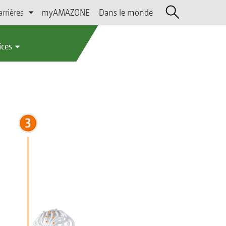
arrières
myAMAZONE
Dans le monde
ices