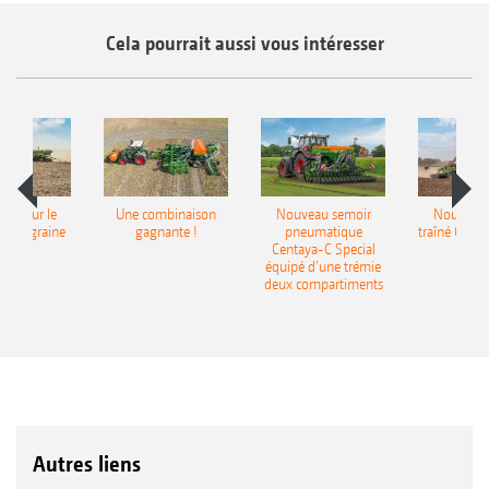
Cela pourrait aussi vous intéresser
pot pour le
Une combinaison
Nouveau semoir
Nouveau 
monograine
gagnante !
pneumatique
traîné Cirr
recea
Centaya-C Special
Gra
équipé d’une trémie
deux compartiments
Autres liens