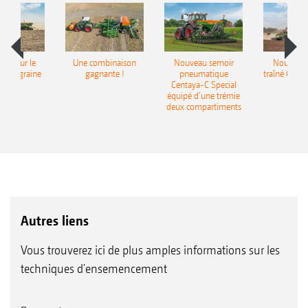
pot pour le
Une combinaison
Nouveau semoir
Nouveau 
monograine
gagnante !
pneumatique
traîné Cirr
recea
Centaya-C Special
Gra
équipé d’une trémie
deux compartiments
Autres liens
Vous trouverez ici de plus amples informations sur les
techniques d'ensemencement