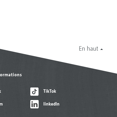
En haut
formations
k
TikTok
am
linkedIn