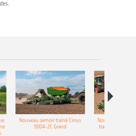
des.
ue
Nouveau semoir traîné Cirrus
Nouveau semoir 
une
9004-2C Grand
traîné Precea-T
s