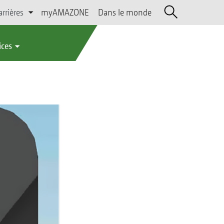
arrières
myAMAZONE
Dans le monde
ices