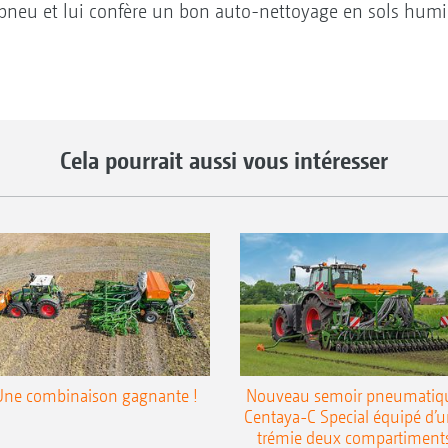
neu et lui confère un bon auto-nettoyage en sols humi
Cela pourrait aussi vous intéresser
Une combinaison gagnante !
Nouveau semoir pneumatiq
Centaya-C Special équipé d’
trémie deux compartiment