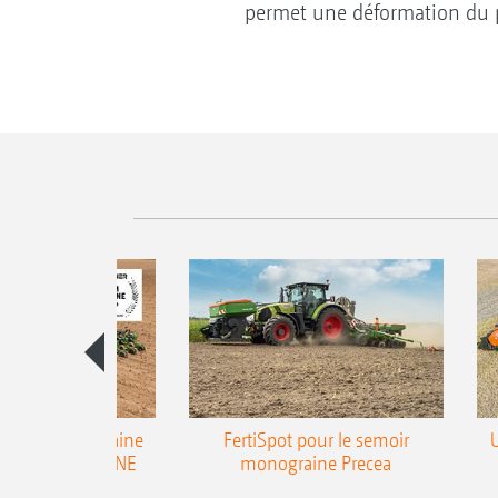
permet une déformation du p
emoir monograine
FertiSpot pour le semoir
ecea-TCC AMAZONE
monograine Precea