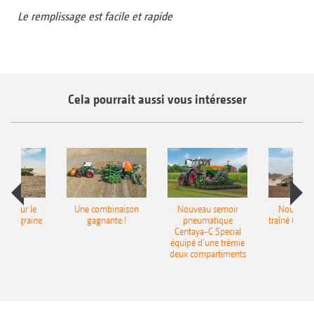
Le remplissage est facile et rapide
Cela pourrait aussi vous intéresser
pot pour le
Une combinaison
Nouveau semoir
Nouveau 
monograine
gagnante !
pneumatique
traîné Cirr
recea
Centaya-C Special
Gra
équipé d’une trémie
deux compartiments