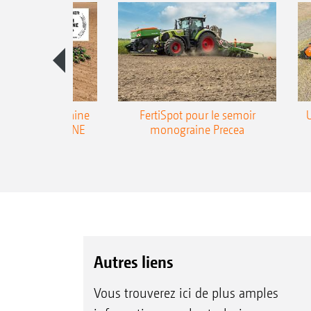
emoir monograine
FertiSpot pour le semoir
ecea-TCC AMAZONE
monograine Precea
Autres liens
Vous trouverez ici de plus amples