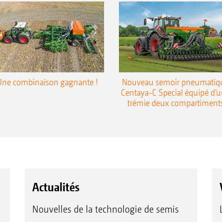
Une combinaison gagnante !
Nouveau semoir pneumatiq
Centaya-C Special équipé d’
trémie deux compartiment
Actualités
Nouvelles de la technologie de semis