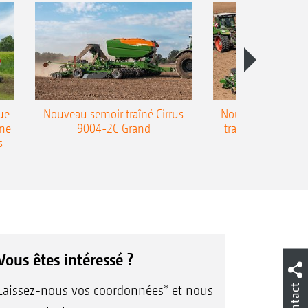
ue
Nouveau semoir traîné Cirrus
Nouveau semoir 
une
9004-2C Grand
traîné Precea-T
s
Vous êtes intéressé ?
Contact
Laissez-nous vos coordonnées* et nous