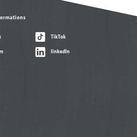
formations
k
TikTok
am
linkedIn