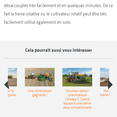
désaccouplés très facilement et en quelques minutes. De ce
fait la herse rotative ou le cultivateur rotatif peut être très
facilement utilisé également en solo.
Cela pourrait aussi vous intéresser
pot pour le
Une combinaison
Nouveau semoir
Nouveau 
monograine
gagnante !
pneumatique
traîné Cirr
recea
Centaya-C Special
Gra
équipé d’une trémie
deux compartiments