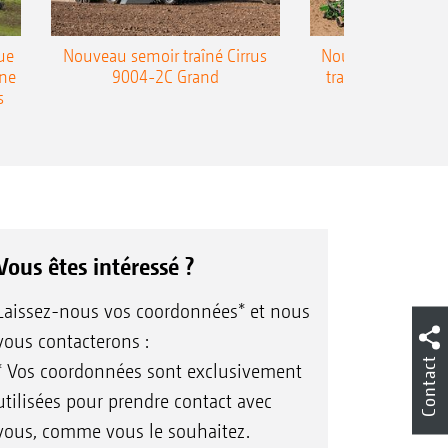
ue
Nouveau semoir traîné Cirrus
Nouveau semoir 
une
9004-2C Grand
traîné Precea-T
s
Vous êtes intéressé ?
Laissez-nous vos coordonnées* et nous
vous contacterons :
Contact
* Vos coordonnées sont exclusivement
utilisées pour prendre contact avec
vous, comme vous le souhaitez.