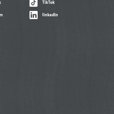
k
TikTok
am
linkedIn