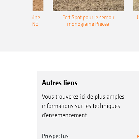
emoir monograine
FertiSpot pour le semoir
ecea-TCC AMAZONE
monograine Precea
Autres liens
Vous trouverez ici de plus amples
informations sur les techniques
d'ensemencement
Prospectus