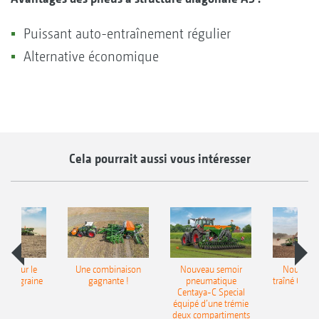
Puissant auto-entraînement régulier
Alternative économique
Cela pourrait aussi vous intéresser
pot pour le
Une combinaison
Nouveau semoir
Nouveau 
monograine
gagnante !
pneumatique
traîné Cirr
recea
Centaya-C Special
Gra
équipé d’une trémie
deux compartiments