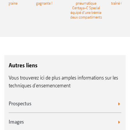
monograine
gagnante !
pneumatique
traîné Cirr
recea
Centaya-C Special
Gra
équipé d’une trémie
deux compartiments
Autres liens
Vous trouverez ici de plus amples informations sur les
techniques d'ensemencement
Prospectus
Images