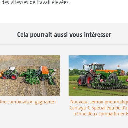
des vitesses de travail élevées.
Cela pourrait aussi vous intéresser
Une combinaison gagnante !
Nouveau semoir pneumatiq
Centaya-C Special équipé d’
trémie deux compartiment