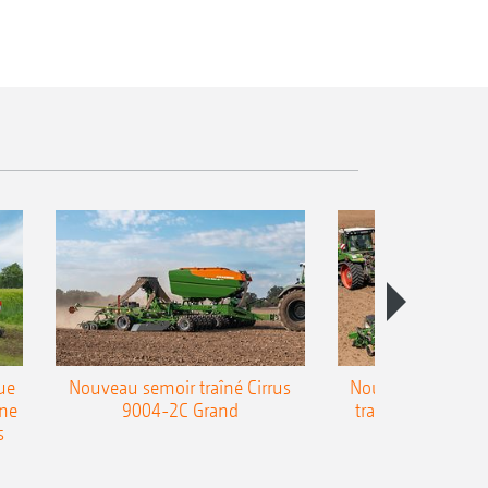
ue
Nouveau semoir traîné Cirrus
Nouveau semoir 
une
9004-2C Grand
traîné Precea-T
s