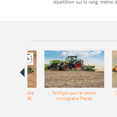
répartition sur le rang, même à 
emoir monograine
FertiSpot pour le semoir
ecea-TCC AMAZONE
monograine Precea