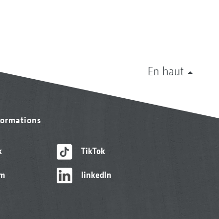
En haut
formations
k
TikTok
am
linkedIn