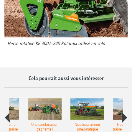
Herse rotative KE 3002-240 Rotamix utilisé en solo
Cela pourrait aussi vous intéresser
pot pour le
Une combinaison
Nouveau semoir
Nouveau 
monograine
gagnante !
pneumatique
traîné Cirr