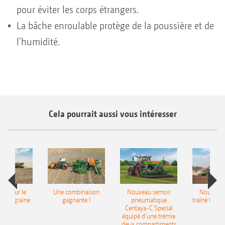
pour éviter les corps étrangers.
La bâche enroulable protège de la poussière et de
l’humidité.
Cela pourrait aussi vous intéresser
pot pour le
Une combinaison
Nouveau semoir
Nouveau 
monograine
gagnante !
pneumatique
traîné Cirr
recea
Centaya-C Special
Gra
équipé d’une trémie
deux compartiments