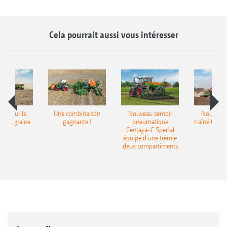
Cela pourrait aussi vous intéresser
pot pour le
Une combinaison
Nouveau semoir
Nouveau 
monograine
gagnante !
pneumatique
traîné Cirr
recea
Centaya-C Special
Gra
équipé d’une trémie
deux compartiments