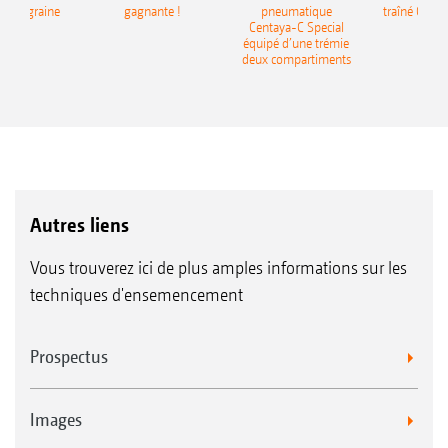
monograine
gagnante !
pneumatique
traîné Cirr
recea
Centaya-C Special
Gra
équipé d’une trémie
deux compartiments
Autres liens
Vous trouverez ici de plus amples informations sur les
techniques d'ensemencement
Prospectus
Images