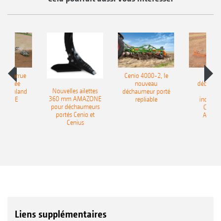
le charrue
Cenio 4000-2, le
Nouve
-portée
nouveau
déchaum
Nouvelles ailettes
400 Onland
déchaumeur porté
disq
360 mm AMAZONE
AZONE
repliable
indépen
pour déchaumeurs
Catros
portés Cenio et
AMAZ
Cenius
Liens supplémentaires