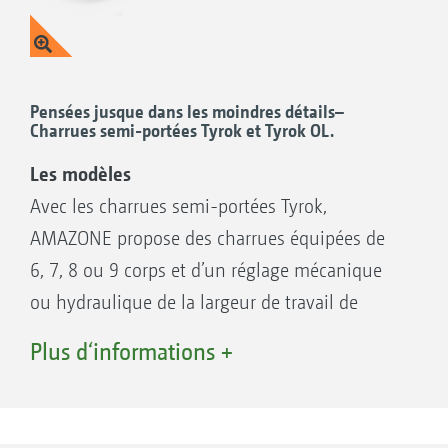
Pensées jusque dans les moindres détails–
Charrues semi-portées Tyrok et Tyrok OL.
Les modèles
Avec les charrues semi-portées Tyrok,
AMAZONE propose des charrues équipées de
6, 7, 8 ou 9 corps et d’un réglage mécanique
ou hydraulique de la largeur de travail de
33 cm à 55 cm. Conçue pour des conditions
Plus d‘informations +
d’utilisation exigeantes. Grâce à sa simplicité
d’utilisation et de réglage, la Tyrok est une
charrue robuste offrant un confort élevé. La