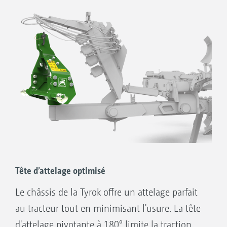
version Tyrok OL permet un labour hors-raie
ou si besoin dans le sillon.
Caractéristiques :
6, 7, 8 ou 9 corps
Pour tracteurs jusqu’à 400 CV
Robuste poutre de bâti : 200x150x10 mm
Réglage hydraulique de la prise de raie du
premier corps en standard
Sécurité de surcharge par boulon de
cisaillement ou hydraulique
Tête d’attelage optimisé
Le châssis de la Tyrok offre un attelage parfait
au tracteur tout en minimisant l'usure. La tête
d'attelage pivotante à 180° limite la traction