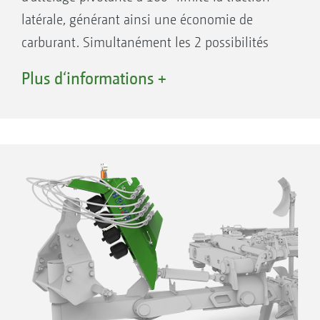
latérale, générant ainsi une économie de
carburant. Simultanément les 2 possibilités
d’attelage en position haute et en position
Plus d‘informations +
basse assurent une flexibilité maximale pour
les catégories 3, 4N et 4. La Tyrok peut aussi
être équipée en option d'un report de charge.
Pour renforcer la traction du tracteur, un
deuxième vérin hydraulique reporte du poids
sur l’essieu arrière. La force de traction est ainsi
maximale et la consommation de carburant
réduite.