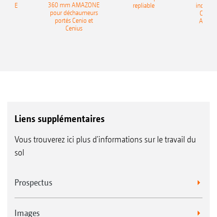
360 mm AMAZONE
AZONE
repliable
indépen
pour déchaumeurs
Catros
portés Cenio et
AMAZ
Cenius
Liens supplémentaires
Vous trouverez ici plus d'informations sur le travail du
sol
Prospectus
Images