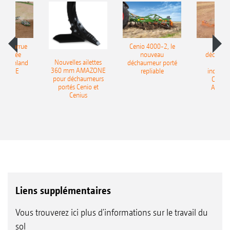
le charrue
Cenio 4000-2, le
Nouve
-portée
nouveau
déchaum
Nouvelles ailettes
400 Onland
déchaumeur porté
disq
360 mm AMAZONE
AZONE
repliable
indépen
pour déchaumeurs
Catros
portés Cenio et
AMAZ
Cenius
Liens supplémentaires
Vous trouverez ici plus d'informations sur le travail du
sol