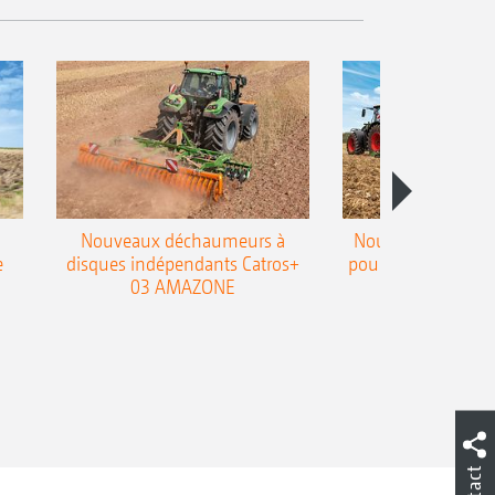
Nouveaux déchaumeurs à
Nouvelle double h
e
disques indépendants Catros+
pour le déchaumeur
03 AMAZONE
Cobra