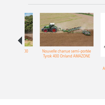
charrue Teres 300
Nouvelle charrue semi-portée
Tyrok 400 Onland AMAZONE
A