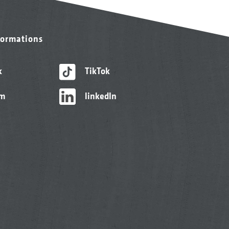
formations
k
TikTok
am
linkedIn