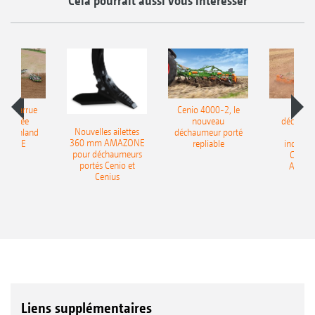
Cela pourrait aussi vous intéresser
le charrue
Cenio 4000-2, le
Nouve
-portée
nouveau
déchaum
Nouvelles ailettes
400 Onland
déchaumeur porté
disq
360 mm AMAZONE
AZONE
repliable
indépen
pour déchaumeurs
Catros
portés Cenio et
AMAZ
Cenius
Liens supplémentaires