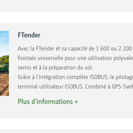
Application d’intercultures et de semences fin
sol
Des débits importants sont aussi possibles grâ
FTender
dosage
Incorporation sur une large surface par le biai
Avec la FTender et sa capacité de 1 600 ou 2 2
Sécurité et confort d’accès par un marchepied
frontale universelle pour une utilisation polyva
Dosage précis avec répartition transversale ex
semis et à la préparation du sol.
Commande machine confortable possible via 
Grâce à l’intégration complète ISOBUS, le pilotage
traitement des cartes de modulation spécifique 
terminal utilisateur ISOBUS. Combiné à GPS-Switc
Commande machine simple par le biais de l’or
peut même être modulé de façon spécifique à la su
Plus d‘informations +
carte de modulation.