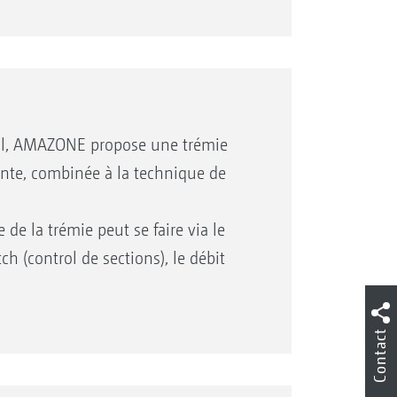
es graines durant la préparation du
ce aux différentes bobines de
s de diffuseurs
00 l, AMAZONE propose une trémie
lente, combinée à la technique de
ceptionnelle
ISOBUS (GD 501) pour permettre un
 de la trémie peut se faire via le
à la surface parcellaire
h (control de sections), le débit
dinateur de bord 5.2
rface parcellaire par le biais de la
Contact