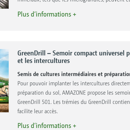
Meilleure répartition transversale sur toute la 
Combinaison de différents dispositifs de sem
Plus d‘informations +
Grands débits possibles
Équipement variable avec 12 à 48 sorties
Semis spécifique à la surface parcellaire
GreenDrill – Semoir compact universel p
et les intercultures
Semis de cultures intermédiaires et préparatio
Pour pouvoir implanter les intercultures direc
préparation du sol, AMAZONE propose les semoir
GreenDrill 501. Les trémies du GreenDrill contie
facilite leur accès.
Plus d‘informations +
Vos avantages