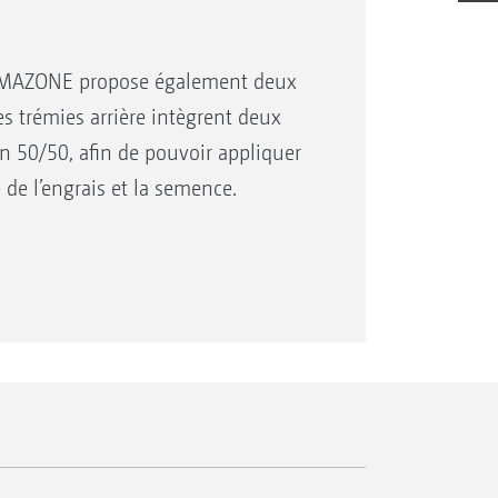
), AMAZONE propose également deux
Les trémies arrière intègrent deux
n 50/50, afin de pouvoir appliquer
 de l’engrais et la semence.
e
te de trémie
 à des possibilités d’utilisation
omplètement intégrée