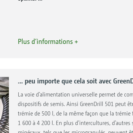
Plus d‘informations +
… peu importe que cela soit avec GreenD
La voie d’alimentation universelle permet de com
dispositifs de semis. Ainsi GreenDrill 501 peut êt
trémie de 500 l, de la même façon que la trémie f
1 600 à 4 200 l. En plus d’intercultures, d’autre
Avantages avec tête de distribution segmenté
minéraux, tels que les microgranulés, peuvent êt