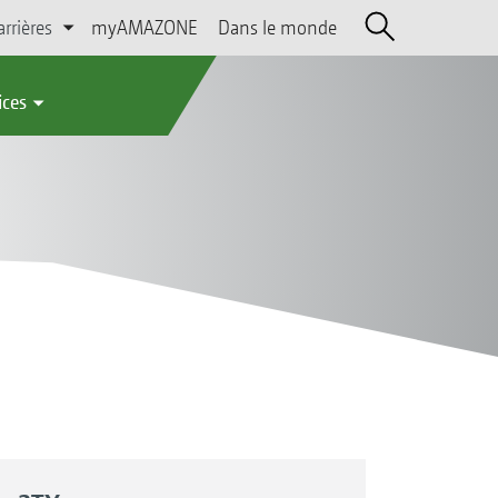
arrières
myAMAZONE
Dans le monde
ices