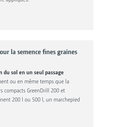
largeur de travail
is
our la semence fines graines
n du sol en un seul passage
tement ou en même temps que la
s compacts GreenDrill 200 et
nnent 200 l ou 500 l, un marchepied