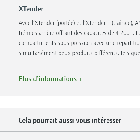
XTender
Avec l’XTender (portée) et l’XTender-T (traînée
trémies arrière offrant des capacités de 4 200 l. 
compartiments sous pression avec une répartitio
simultanément deux produits différents, tels que
Avantages avec tête de distribution segmenté
Plus d‘informations +
Rendement élevé grâce à la capacité importan
Coûts machine réduits grâce à une flexibilité et
renforcées
Travail précis grâce à la commande ISOBUS c
Cela pourrait aussi vous intéresser
Trémie frontale FTender 1600 avec Cenius-2TX