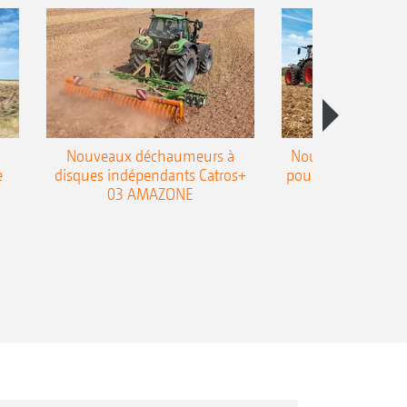
Nouveaux déchaumeurs à
Nouvelle double h
e
disques indépendants Catros+
pour le déchaumeur
03 AMAZONE
Cobra