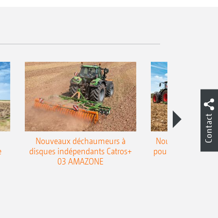
Contact
Nouveaux déchaumeurs à
Nouvelle double h
e
disques indépendants Catros+
pour le déchaumeur
03 AMAZONE
Cobra