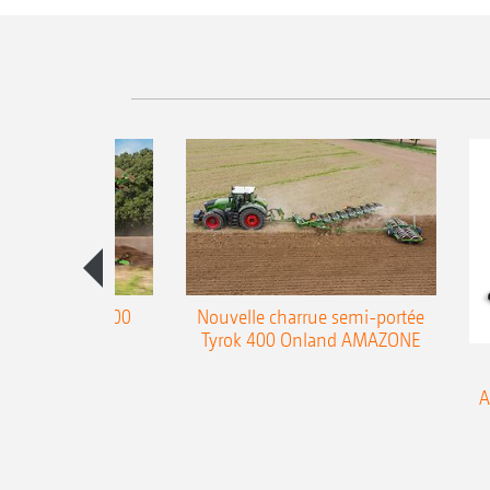
charrue Teres 300
Nouvelle charrue semi-portée
Tyrok 400 Onland AMAZONE
A