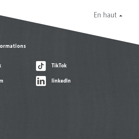
En haut
formations
k
TikTok
am
linkedIn