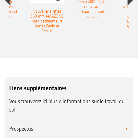
le charrue
Cenio 4000-2, le
Nouve
-portée
nouveau
déchaum
Nouvelles ailettes
400 Onland
déchaumeur porté
disq
360 mm AMAZONE
AZONE
repliable
indépen
pour déchaumeurs
Catros
portés Cenio et
AMAZ
Cenius
Liens supplémentaires
Vous trouverez ici plus d'informations sur le travail du
sol
Prospectus