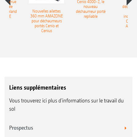
le charrue
Cenio 4000-2, le
Nouve
-portée
nouveau
déchaum
Nouvelles ailettes
400 Onland
déchaumeur porté
disq
360 mm AMAZONE
AZONE
repliable
indépen
pour déchaumeurs
Catros
portés Cenio et
AMAZ
Cenius
Liens supplémentaires
Vous trouverez ici plus d'informations sur le travail du
sol
Prospectus