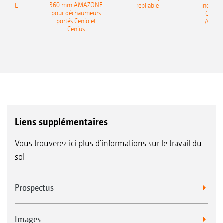
360 mm AMAZONE
AZONE
repliable
indépen
pour déchaumeurs
Catros
portés Cenio et
AMAZ
Cenius
Liens supplémentaires
Vous trouverez ici plus d'informations sur le travail du
sol
Prospectus
Images