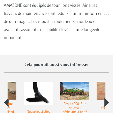
AMAZONE sont équipés de tourillons vissés. Ainsi les
travaux de maintenance sont réduits à un minimum en cas
de dommages. Les robustes roulements à rouleaux
oscillants assurent une fiabilité élevée et une longévité
importante.
Cela pourrait aussi vous intéresser
le charrue
Cenio 4000-2, le
Nouve
-portée
nouveau
déchaum
Nouvelles ailettes
400 Onland
déchaumeur porté
disq