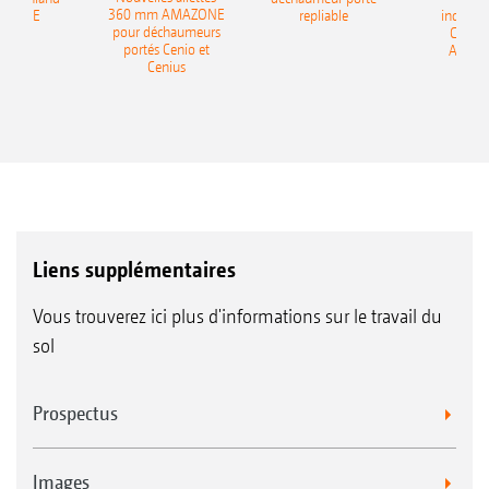
360 mm AMAZONE
AZONE
repliable
indépen
mécanique d’étanchéité métallique
pour déchaumeurs
Catros
portés Cenio et
AMAZ
Totalement exempts de maintenance avec
Cenius
un graissage à vie grâce au bain d’huile
Robustes et insensibles grâce aux
Système herse-peigne* pour les rouleaux suiveurs SW,
roulements à rouleaux sphériques au lieu
PW, KW et UW
de roulements à billes
Liens supplémentaires
Vous trouverez ici plus d'informations sur le travail du
sol
Prospectus
Système de couteaux souples* pour le rouleau suiveur
WW
Images