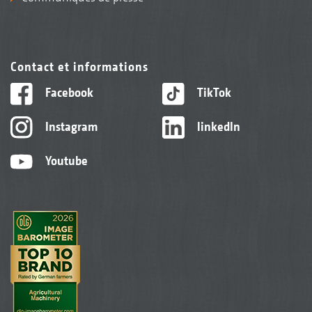
Contact et informations
Facebook
TikTok
Rouleau Disc DW 600 mm
Instagram
linkedIn
Youtube
Rouleau Double-Disc DDW 600 mm