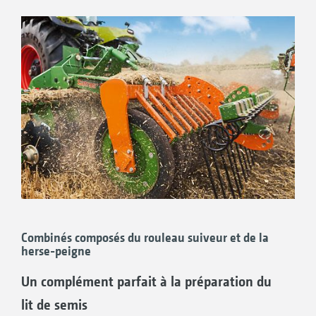
Tous les rouleaux de rappui des déchaumeurs
à disques indépendants AMAZONE sont
équipés de tourillons de paliers vissés. Ainsi
les travaux de maintenance sont réduits à un
Combinés composés du rouleau suiveur et de la
minimum en cas de dommages. Les robustes
herse-peigne
roulements à rouleaux oscillants assurent une
Un complément parfait à la préparation du
fiabilité élevée et une longévité importante.
lit de semis