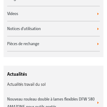
Videos
Rouleau barres SW 520 mm
Notices d'utilisation
Pièces de rechange
Système herse-peigne pour les rouleaux suiveurs KWM
et DW
Actualités
Rouleau barres SW 600 mm
Actualités travail du sol
Nouveau rouleau double à lames flexibles DFW 580
AMAZONE pour outils portés