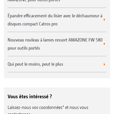
Épandre efficacement du lisier avec le déchaumeur à
Système de racleurs souples pour le rouleau suiveur
disques compact Catros pro
UW
Rouleau tandem TW 520/380 mm
Nouveau rouleau à lames ressort AMAZONE FW 580
pour outils portés
Qui peut le moins, peut le plus
Système herse-peigne pour les rouleaux suiveurs TW
Vous êtes intéressé ?
et DUW
Rouleau profil angulaire WW 580 mm
Laissez-nous vos coordonnées* et nous vous
* Attention ! Associé à un essieu TS, le demi-