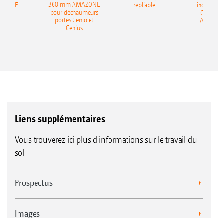
Accès confortable par un marchepied et une
360 mm AMAZONE
AZONE
repliable
indépen
pour déchaumeurs
Catros
plate-forme
portés Cenio et
AMAZ
Cenius
Liens supplémentaires
Vous trouverez ici plus d'informations sur le travail du
sol
Prospectus
Images