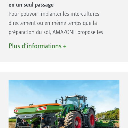
en un seul passage
Pour pouvoir implanter les intercultures
directement ou en même temps que la
Trémie arrière
préparation du sol, AMAZONE propose les
XTender 4200, capacité de trémie 4 200 l
semoirs compacts GreenDrill 200 pour les
XTender-T 4200, capacité de trémie 4 200 l
Plus d‘informations +
modèles portés et GreenDrill 501 pour les
modèles traînés. Les trémies du GreenDrill
contiennent 200 l ou 500 l, un marchepied
Avantages des voies d’alimentation avec tête
facilite leur accès.
de distribution segmentée
Meilleure répartition transversale sur toute
Vos avantages
la largeur de travail
Application d’intercultures et de semences
Combinaison de plusieurs dispositifs de
fines graines, associée à la préparation du
semis
sol