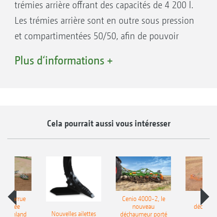
trémies arrière offrant des capacités de 4 200 l.
Les trémies arrière sont en outre sous pression
et compartimentées 50/50, afin de pouvoir
appliquer simultanément deux produits
Plus d‘informations +
différents, tels que de l’engrais et la semence.
Avantages des voies d’alimentation avec tête
de distribution segmentée
Cela pourrait aussi vous intéresser
Rendement élevé grâce à la capacité
importante de trémie
Coûts machine réduits grâce à une flexibilité
et à des possibilités d’utilisation renforcées
Travail précis grâce à la commande ISOBUS
le charrue
Cenio 4000-2, le
Nouve
complètement intégrée
-portée
nouveau
déchaum
Nouvelles ailettes
400 Onland
déchaumeur porté
disq