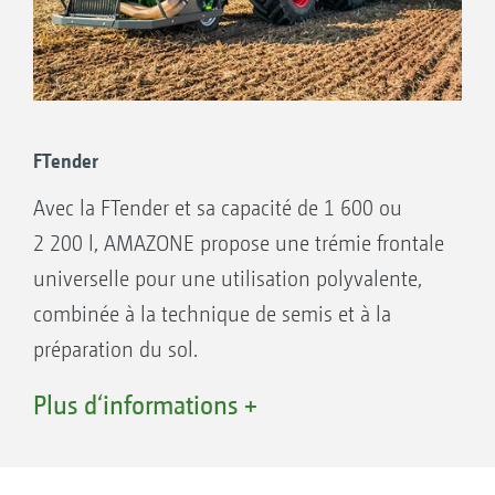
Grands débits possibles
Des débits importants sont aussi possibles
Équipement variable avec 12 à 48 sorties
grâce aux différentes bobines de dosage
Semis spécifique à la surface parcellaire
Incorporation sur une large surface par le
biais de diffuseurs
Sécurité et confort d’accès par un
FTender
marchepied
Avec la FTender et sa capacité de 1 600 ou
Dosage précis avec répartition transversale
2 200 l, AMAZONE propose une trémie frontale
exceptionnelle
universelle pour une utilisation polyvalente,
Commande machine confortable possible
combinée à la technique de semis et à la
via ISOBUS (GD 501) pour permettre un
préparation du sol.
traitement des cartes de modulation
Grâce à l’intégration complète ISOBUS, le
Plus d‘informations +
spécifique à la surface parcellaire
pilotage de la trémie peut se faire via le
Commande machine simple par le biais de
terminal utilisateur ISOBUS. Combiné à GPS-
l’ordinateur de bord 5.2
Switch (control de sections), le débit peut