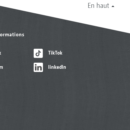
En haut
formations
k
TikTok
am
linkedIn