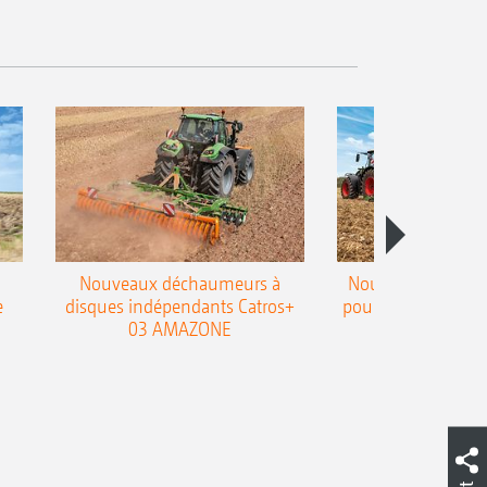
Nouveaux déchaumeurs à
Nouvelle double h
e
disques indépendants Catros+
pour le déchaumeur
03 AMAZONE
Cobra