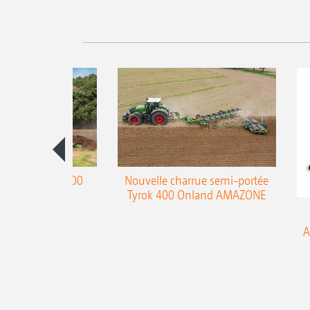
charrue Teres 300
Nouvelle charrue semi-portée
Tyrok 400 Onland AMAZONE
A