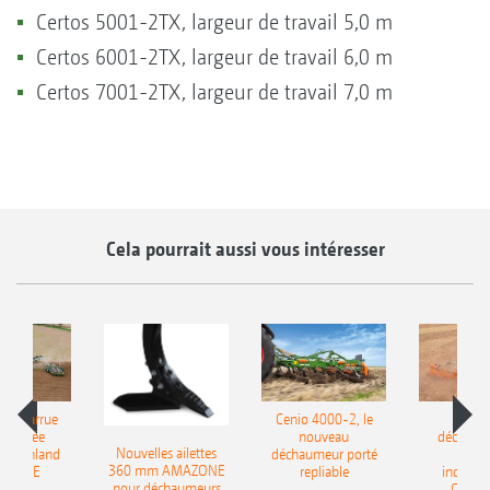
Certos 5001-2TX, largeur de travail 5,0 m
Certos 6001-2TX, largeur de travail 6,0 m
Certos 7001-2TX, largeur de travail 7,0 m
Cela pourrait aussi vous intéresser
le charrue
Cenio 4000-2, le
Nouve
-portée
nouveau
déchaum
Nouvelles ailettes
400 Onland
déchaumeur porté
disq
360 mm AMAZONE
AZONE
repliable
indépen
pour déchaumeurs
Catros