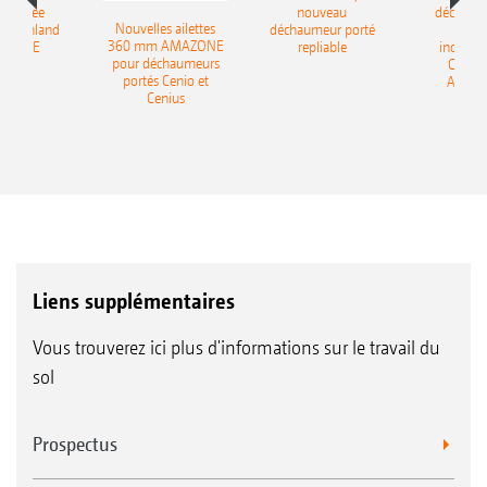
-portée
nouveau
déchaum
Nouvelles ailettes
400 Onland
déchaumeur porté
disq
360 mm AMAZONE
AZONE
repliable
indépen
pour déchaumeurs
Catros
portés Cenio et
AMAZ
Cenius
Liens supplémentaires
Vous trouverez ici plus d'informations sur le travail du
sol
Prospectus