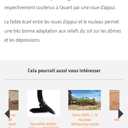
respectivement soutenus à l’avant par une roue d’appui.
Le faible écart entre les roues d’appui et le rouleau permet
une très bonne adaptation aux reliefs du sol sur les dômes
et les dépressions.
Cela pourrait aussi vous intéresser
le charrue
Cenio 4000-2, le
Nouve
-portée
nouveau
déchaum
Nouvelles ailettes
400 Onland
déchaumeur porté
disq