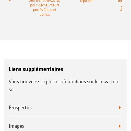
360 mm AMAZONE
AZONE
repliable
indépen
pour déchaumeurs
Catros
portés Cenio et
AMAZ
Cenius
Liens supplémentaires
Vous trouverez ici plus d'informations sur le travail du
sol
Prospectus
Images