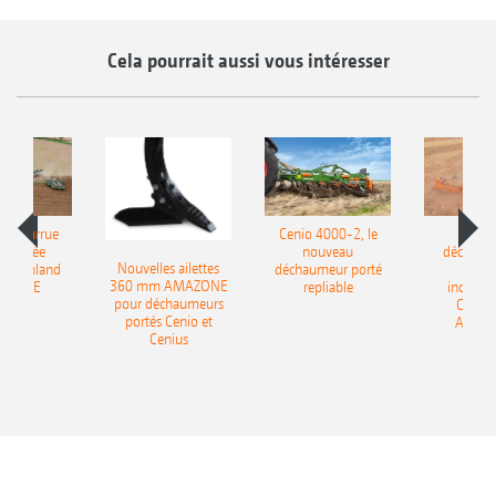
Cela pourrait aussi vous intéresser
le charrue
Cenio 4000-2, le
Nouve
-portée
nouveau
déchaum
Nouvelles ailettes
400 Onland
déchaumeur porté
disq
360 mm AMAZONE
AZONE
repliable
indépen
pour déchaumeurs
Catros
portés Cenio et
AMAZ
Cenius