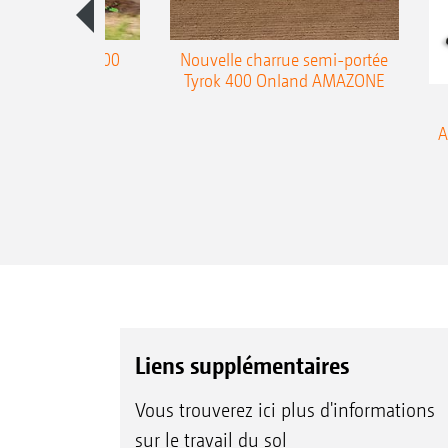
charrue Teres 300
Nouvelle charrue semi-portée
Tyrok 400 Onland AMAZONE
A
Liens supplémentaires
Vous trouverez ici plus d'informations
sur le travail du sol