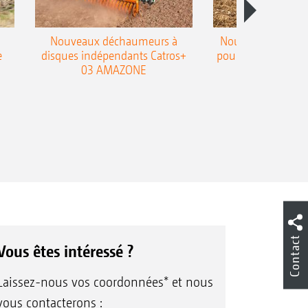
Nouveaux déchaumeurs à
Nouvelle double h
e
disques indépendants Catros+
pour le déchaumeur
03 AMAZONE
Cobra
Contact
Vous êtes intéressé ?
Laissez-nous vos coordonnées* et nous
vous contacterons :