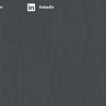
am
linkedIn