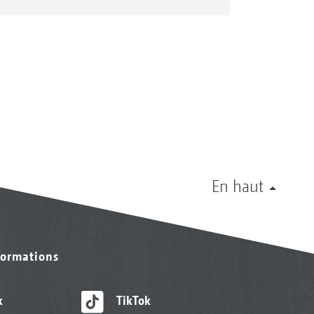
En haut
formations
k
TikTok