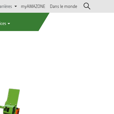
arrières
myAMAZONE
Dans le monde
ices