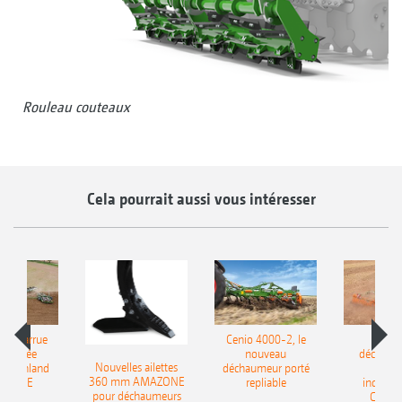
Rouleau couteaux
Cela pourrait aussi vous intéresser
le charrue
Cenio 4000-2, le
Nouve
-portée
nouveau
déchaum
Nouvelles ailettes
400 Onland
déchaumeur porté
disq
360 mm AMAZONE
AZONE
repliable
indépen
pour déchaumeurs
Catros