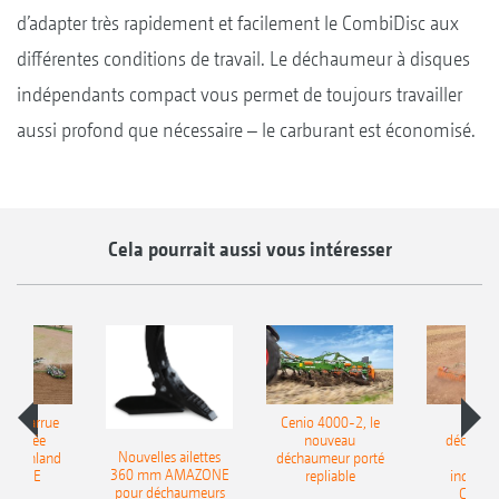
d’adapter très rapidement et facilement le CombiDisc aux
différentes conditions de travail. Le déchaumeur à disques
indépendants compact vous permet de toujours travailler
aussi profond que nécessaire – le carburant est économisé.
Cela pourrait aussi vous intéresser
le charrue
Cenio 4000-2, le
Nouve
-portée
nouveau
déchaum
Nouvelles ailettes
400 Onland
déchaumeur porté
disq
360 mm AMAZONE
AZONE
repliable
indépen
pour déchaumeurs
Catros