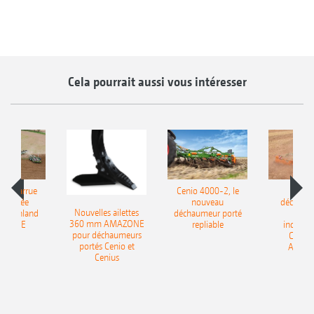
Cela pourrait aussi vous intéresser
le charrue
Cenio 4000-2, le
Nouve
-portée
nouveau
déchaum
Nouvelles ailettes
400 Onland
déchaumeur porté
disq
360 mm AMAZONE
AZONE
repliable
indépen
pour déchaumeurs
Catros
portés Cenio et
AMAZ
Cenius