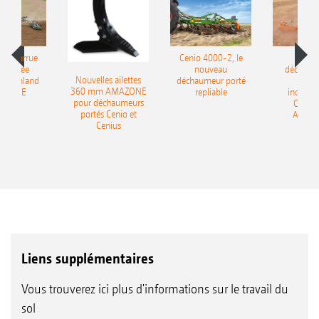
le charrue
Cenio 4000-2, le
Nouve
-portée
nouveau
déchaum
Nouvelles ailettes
400 Onland
déchaumeur porté
disq
360 mm AMAZONE
AZONE
repliable
indépen
pour déchaumeurs
Catros
portés Cenio et
AMAZ
Cenius
Liens supplémentaires
Vous trouverez ici plus d'informations sur le travail du
sol