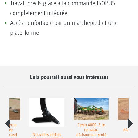
Travail précis grâce à la commande ISOBUS
complètement intégrée
Accès confortable par un marchepied et une
plate-forme
Cela pourrait aussi vous intéresser
le charrue
Cenio 4000-2, le
Nouve
-portée
nouveau
déchaum
Nouvelles ailettes
400 Onland
déchaumeur porté
disq