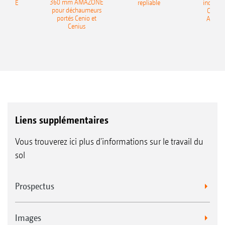
360 mm AMAZONE
AZONE
repliable
indépen
pour déchaumeurs
Catros
portés Cenio et
AMAZ
Cenius
Liens supplémentaires
Vous trouverez ici plus d'informations sur le travail du
sol
Prospectus
Images