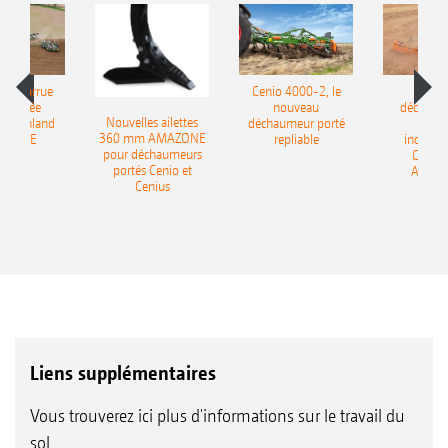
le charrue
Cenio 4000-2, le
Nouve
-portée
nouveau
déchaum
Nouvelles ailettes
400 Onland
déchaumeur porté
disq
360 mm AMAZONE
AZONE
repliable
indépen
pour déchaumeurs
Catros
portés Cenio et
AMAZ
Cenius
Liens supplémentaires
Vous trouverez ici plus d'informations sur le travail du
sol