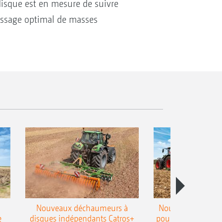
 disque est en mesure de suivre
passage optimal de masses
Nouveaux déchaumeurs à
Nouvelle double h
e
disques indépendants Catros+
pour le déchaumeur