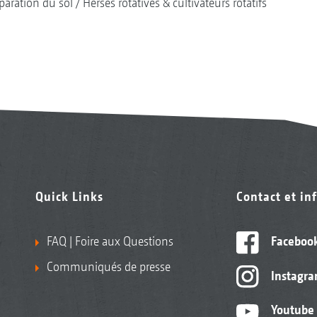
paration du sol
Herses rotatives & cultivateurs rotatifs
Quick Links
Contact et in
FAQ | Foire aux Questions
Faceboo
Communiqués de presse
Instagr
Youtube