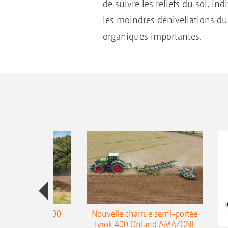
de suivre les reliefs du sol, i
les moindres dénivellations du
organiques importantes.
charrue Teres 300
Nouvelle charrue semi-portée
Tyrok 400 Onland AMAZONE