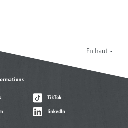
En haut
formations
k
TikTok
am
linkedIn