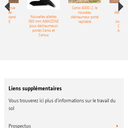
le charrue
Cenio 4000-2, le
Nouve
-portée
nouveau
déchaum
Nouvelles ailettes
400 Onland
déchaumeur porté
disq
360 mm AMAZONE
AZONE
repliable
indépen
pour déchaumeurs
Catros
portés Cenio et
AMAZ
Cenius
Liens supplémentaires
Vous trouverez ici plus d'informations sur le travail du
sol
Prospectus