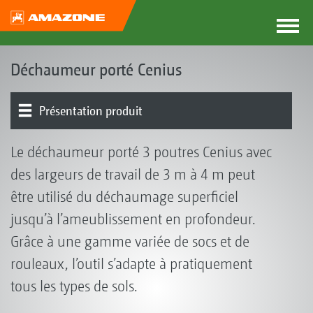
Déchaumeur porté Cenius
Présentation produit
Outil de base | Châssis
Dents | Socs
Nivellement| Rouleaux | Rouleaux suiveurs
Voies d’alimentation universelles | GreenDrill
Le déchaumeur porté 3 poutres Cenius avec
des largeurs de travail de 3 m à 4 m peut
être utilisé du déchaumage superficiel
jusqu’à l’ameublissement en profondeur.
Grâce à une gamme variée de socs et de
rouleaux, l’outil s’adapte à pratiquement
tous les types de sols.