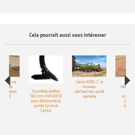
Cela pourrait aussi vous intéresser
le charrue
Cenio 4000-2, le
Nouve
-portée
nouveau
déchaum
Nouvelles ailettes
400 Onland
déchaumeur porté
disq
360 mm AMAZONE
AZONE
repliable
indépen
pour déchaumeurs
Catros
portés Cenio et
AMAZ
Cenius