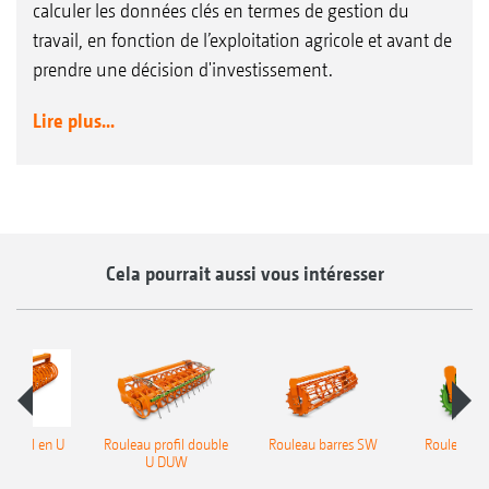
calculer les données clés en termes de gestion du
travail, en fonction de l’exploitation agricole et avant de
prendre une décision d'investissement.
Lire plus...
Cela pourrait aussi vous intéresser
 profil en U
Rouleau profil double
Rouleau barres SW
Rouleau P
UW
U DUW