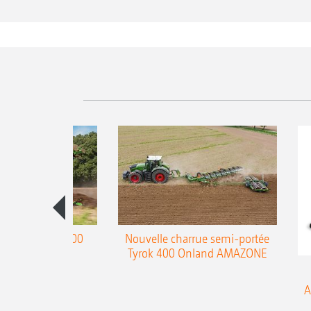
charrue Teres 300
Nouvelle charrue semi-portée
Tyrok 400 Onland AMAZONE
A