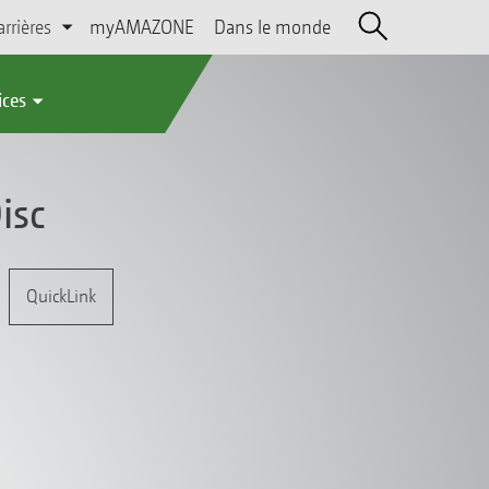
arrières
myAMAZONE
Dans le monde
ices
isc
QuickLink