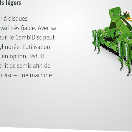
ls légers
ur à disques
il très fiable. Avec sa
eur, le CombiDisc peut
ylindrée. L’utilisation
en option, réduit
 lit de semis afin de
biDisc – une machine
.