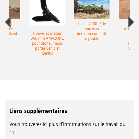
le charrue
Cenio 4000-2, le
Nouve
-portée
nouveau
déchaum
Nouvelles ailettes
400 Onland
déchaumeur porté
disq
360 mm AMAZONE
AZONE
repliable
indépen
pour déchaumeurs
Catros
portés Cenio et
AMAZ
Cenius
Liens supplémentaires
Vous trouverez ici plus d'informations sur le travail du
sol