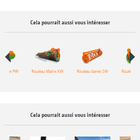
Cela pourrait aussi vous intéresser
 Packer PW
Rouleau Matrix KW
Rouleau barres SW
Rouleau P
Cela pourrait aussi vous intéresser