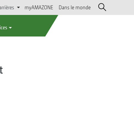
arrières
myAMAZONE
Dans le monde
ices
t