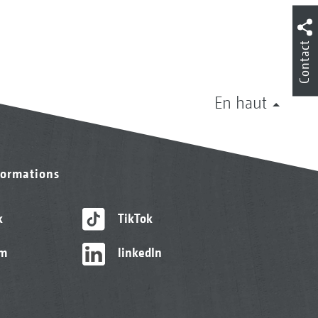
Contact
En haut
formations
k
TikTok
am
linkedIn