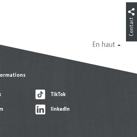
Contact
En haut
formations
k
TikTok
am
linkedIn