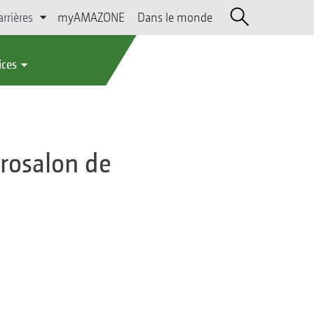
arrières
myAMAZONE
Dans le monde
ices
grosalon de