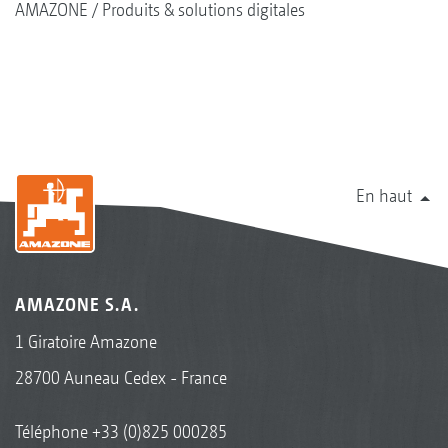
AMAZONE
Produits & solutions digitales
En haut
AMAZONE S.A.
1 Giratoire Amazone
28700 Auneau Cedex - France
Téléphone
+33 (0)825 000285