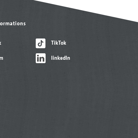
formations
k
TikTok
am
linkedIn