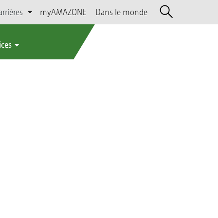
arrières
myAMAZONE
Dans le monde
ices